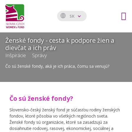
SK
Ženské fondy - cesta k podpore žien a
dievčat a ich práv
Inšpirácie
Správy
Čo sú ženské fondy, aká je ich práca, čomu sa venujú?
Čo sú ženské fondy?
Slovensko-český ženský fond je súčasťou rodiny ženských
fondov, ktoré pôsobia vo všetkých regiónoch sveta.
Ženské fondy sú organizácie, ktoré sa zasadzujú za
dosiahnutie rodovej, rasovej, ekonomickej, sociálnej a