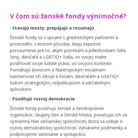
V čom sú ženské fondy výnimočné?
· Stavajú mosty, prepájajú a rozumejú
Ženské fondy sú v spojení s grantistickými partnermi a
prostredím, v ktorom pôsobia. Majú expertné
porozumenie pre to, akým potrebám a príležitostiam čelia
ženy, dievčatá a
LGBTIQ
+ ľudia, vo svojej snahe
posilňovať svoje ľudské práva, vo svojom kontexte.
Pomáhajú donorom a filantropickým iniciatívam
nasmerovať ich zdroje k ženám, dievčatám a
LGBTIQ
+
ľuďom strategickým, rešpektujúcim a udržateľným
spôsobom.
· Posilňujú rozvoj demokracie
Ženské fondy posilňujú ženské a ženskoprávne
organizácie, skupiny žien a ženské hnutia, považujúc ich za
významný hlas občianskej spoločnosti, ktorá sa usiluje o
rozvoj demokratickej spoločnosti. Vytvárame podmienky a
podporujeme sieťovanie a spoluprácu.