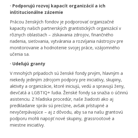
· Podporujú rozvoj kapacít organizácií a ich
inštitucionálne zázemie
Prácou ženských fondov je podporovať organizačné
kapacity našich partnerských grantistických organizácií v
rôznych oblastiach – získavania zdrojov, finančného
riadenia, sieťovania, vytvárania a rozvíjania nástrojov pre
monitorovanie a hodnotenie svojej práce, vzájomného
učenia sa.
· Udeľujú granty
V mnohých prípadoch sú ženské fondy prvým, hlavným a
niekedy jediným zdrojom podpory pre iniciatívy, skupiny,
aktivity a organizácie, ktoré iniciujú, vedú a spravujú ženy,
dievčatá a
LGBTIQ
+ ľudia. Ženské fondy sa snažia o účinnú
asistenciu. Z hľadiska procedúr, naše žiadosti ako aj
predkladanie správ sú precízne, avšak prístupné a
nevyčerpávajúce – aj z dôvodu, aby sa na našu grantovú
podporu mohli napojiť nové skupiny, grassrootové a
miestne iniciatívy.