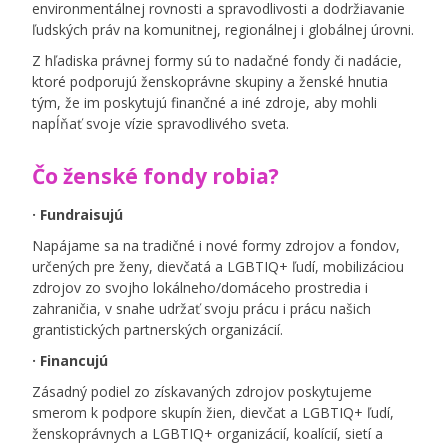
environmentálnej rovnosti a spravodlivosti a dodržiavanie
ľudských práv na komunitnej, regionálnej i globálnej úrovni.
Z hľadiska právnej formy sú to nadačné fondy či nadácie,
ktoré podporujú ženskoprávne skupiny a ženské hnutia
tým, že im poskytujú finančné a iné zdroje, aby mohli
napĺňať svoje vízie spravodlivého sveta.
Čo ženské fondy robia?
· Fundraisujú
Napájame sa na tradičné i nové formy zdrojov a fondov,
určených pre ženy, dievčatá a
LGBTIQ
+ ľudí, mobilizáciou
zdrojov zo svojho lokálneho/domáceho prostredia i
zahraničia, v snahe udržať svoju prácu i prácu našich
grantistických partnerských organizácií.
· Financujú
Zásadný podiel zo získavaných zdrojov poskytujeme
smerom k podpore skupín žien, dievčat a
LGBTIQ
+ ľudí,
ženskoprávnych a
LGBTIQ
+ organizácií, koalícií, sietí a