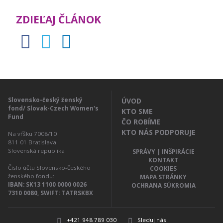
ZDIEĽAJ ČLÁNOK
Slovensko-český ženský
ÚVOD
fond/ Slovak-Czech Women's
KTO SME
Fund
ČO ROBÍME
KTO NÁS PODPORUJE
Na vŕšku 7008/10
811 01
Bratislava
Slovenská republika
SPRÁVY | INŠPIRÁCIE
KONTAKT
Číslo účtu Slovensko-českého
COOKIES
ženského fondu:
MAPA STRÁNKY
IBAN: SK13 1100 0000 0026
OCHRANA SÚKROMIA
7310 0080, SWIFT: TATRSKBX
+421 948 789 030
Sleduj nás