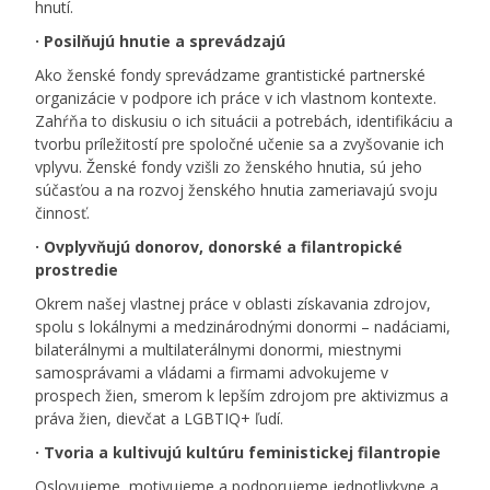
hnutí.
· Posilňujú hnutie a sprevádzajú
Ako ženské fondy sprevádzame grantistické partnerské
organizácie v podpore ich práce v ich vlastnom kontexte.
Zahŕňa to diskusiu o ich situácii a potrebách, identifikáciu a
tvorbu príležitostí pre spoločné učenie sa a zvyšovanie ich
vplyvu. Ženské fondy vzišli zo ženského hnutia, sú jeho
súčasťou a na rozvoj ženského hnutia zameriavajú svoju
činnosť.
· Ovplyvňujú donorov, donorské a filantropické
prostredie
Okrem našej vlastnej práce v oblasti získavania zdrojov,
spolu s lokálnymi a medzinárodnými donormi – nadáciami,
bilaterálnymi a multilaterálnymi donormi, miestnymi
samosprávami a vládami a firmami advokujeme v
prospech žien, smerom k lepším zdrojom pre aktivizmus a
práva žien, dievčat a
LGBTIQ
+ ľudí.
· Tvoria a kultivujú kultúru feministickej filantropie
Oslovujeme, motivujeme a podporujeme jednotlivkyne a