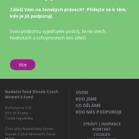
Záleží Vám na ženských právech? Přidejte se k těm,
kdo je již podporují.
Svou podporou vyjadřujete postoj, že na snech,
hodnotách a schopnostech žen záleží.
Více
Nadační fond Slovak-Czech
ÚVOD
Women’s Fund
KDO JSME
CO DĚLÁME
Bořivojova 105
KDO NÁS PODPORUJE
811 01
Praha
Česká republika
ZPRÁVY | INSPIRACE
Číslo účtu Nadačního fondu
KONTAKT
Slovak-Czech Women’s Fund:
COOKIES