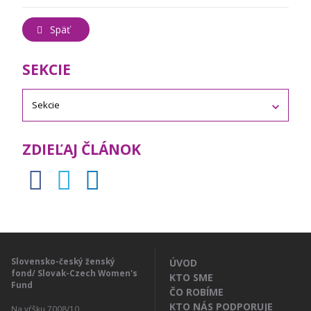
Späť
SEKCIE
ZDIEĽAJ ČLÁNOK
Slovensko-český ženský
ÚVOD
fond/ Slovak-Czech Women's
KTO SME
Fund
ČO ROBÍME
KTO NÁS PODPORUJE
Na vŕšku 7008/10