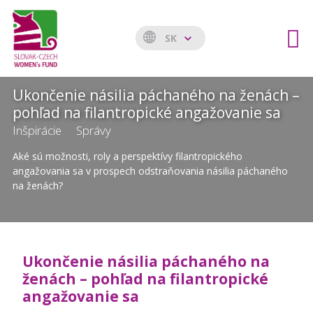
SK
Ukončenie násilia páchaného na ženách –
pohľad na filantropické angažovanie sa
Inšpirácie
Správy
Aké sú možnosti, roly a perspektívy filantropického
angažovania sa v prospech odstraňovania násilia páchaného
na ženách?
Ukončenie násilia páchaného na
ženách – pohľad na filantropické
angažovanie sa