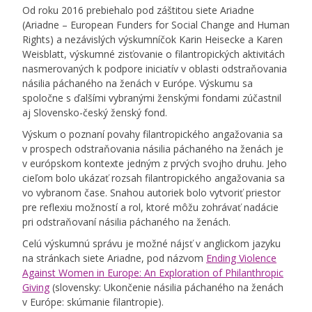
Od roku 2016 prebiehalo pod záštitou siete Ariadne
(Ariadne – European Funders for Social Change and Human
Rights) a nezávislých výskumníčok Karin Heisecke a Karen
Weisblatt, výskumné zisťovanie o filantropických aktivitách
nasmerovaných k podpore iniciatív v oblasti odstraňovania
násilia páchaného na ženách v Európe. Výskumu sa
spoločne s ďalšími vybranými ženskými fondami zúčastnil
aj Slovensko-český ženský fond.
Výskum o poznaní povahy filantropického angažovania sa
v prospech odstraňovania násilia páchaného na ženách je
v európskom kontexte jedným z prvých svojho druhu. Jeho
cieľom bolo ukázať rozsah filantropického angažovania sa
vo vybranom čase. Snahou autoriek bolo vytvoriť priestor
pre reflexiu možností a rol, ktoré môžu zohrávať nadácie
pri odstraňovaní násilia páchaného na ženách.
Celú výskumnú správu je možné nájsť v anglickom jazyku
na stránkach siete Ariadne, pod názvom
Ending Violence
Against Women in Europe: An Exploration of Philanthropic
Giving
(slovensky: Ukončenie násilia páchaného na ženách
v Európe: skúmanie filantropie).