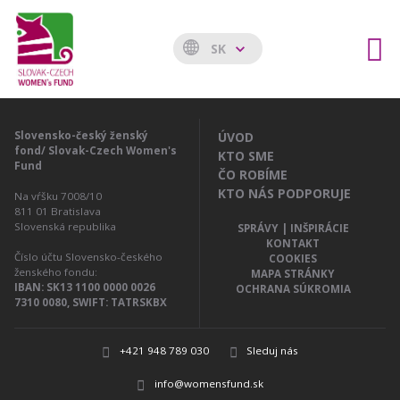
SK
Slovensko-český ženský
ÚVOD
fond/ Slovak-Czech Women's
KTO SME
Fund
ČO ROBÍME
KTO NÁS PODPORUJE
Na vŕšku 7008/10
811 01
Bratislava
Slovenská republika
SPRÁVY | INŠPIRÁCIE
KONTAKT
Číslo účtu Slovensko-českého
COOKIES
ženského fondu:
MAPA STRÁNKY
IBAN: SK13 1100 0000 0026
OCHRANA SÚKROMIA
7310 0080, SWIFT: TATRSKBX
+421 948 789 030
Sleduj nás
info@womensfund.sk