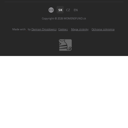
SK
CZ
EN
Copyright © 2026 WOMENSFUND.sk
Made with
by
Damian Drozdowicz
Cookies
Mapa stránky
Ochrana súkromia