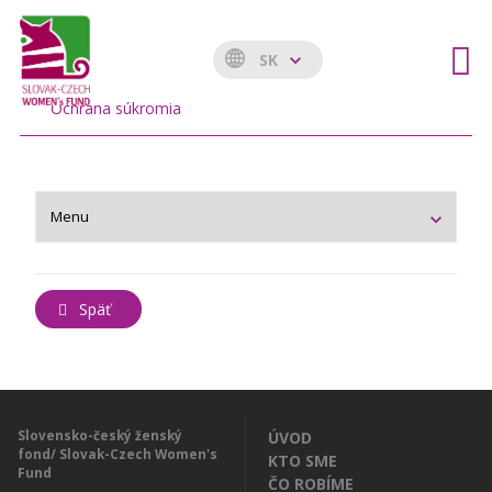
SK
Ochrana súkromia
Späť
Slovensko-český ženský
ÚVOD
fond/ Slovak-Czech Women's
KTO SME
Fund
ČO ROBÍME