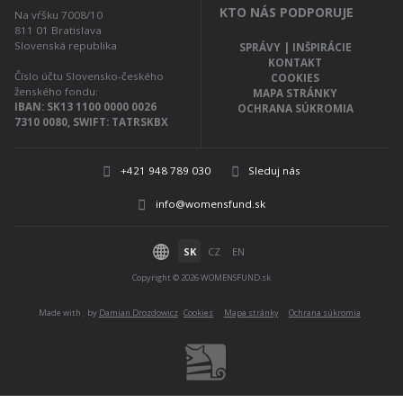
KTO NÁS PODPORUJE
Na vŕšku 7008/10
811 01
Bratislava
Slovenská republika
SPRÁVY | INŠPIRÁCIE
KONTAKT
Číslo účtu Slovensko-českého
COOKIES
ženského fondu:
MAPA STRÁNKY
IBAN: SK13 1100 0000 0026
OCHRANA SÚKROMIA
7310 0080, SWIFT: TATRSKBX
+421 948 789 030
Sleduj nás
info@womensfund.sk
SK
CZ
EN
Copyright © 2026 WOMENSFUND.sk
Made with
by
Damian Drozdowicz
Cookies
Mapa stránky
Ochrana súkromia