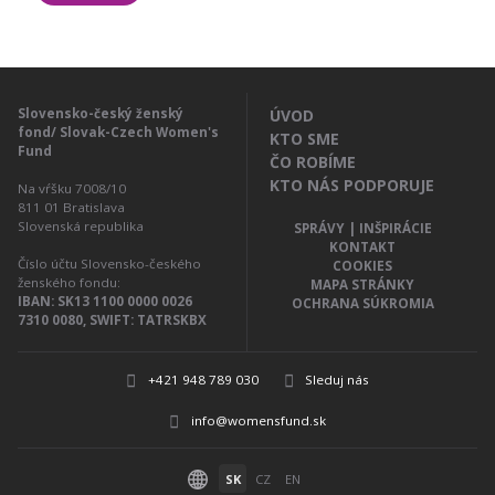
Slovensko-český ženský
ÚVOD
fond/ Slovak-Czech Women's
KTO SME
Fund
ČO ROBÍME
KTO NÁS PODPORUJE
Na vŕšku 7008/10
811 01
Bratislava
Slovenská republika
SPRÁVY | INŠPIRÁCIE
KONTAKT
Číslo účtu Slovensko-českého
COOKIES
ženského fondu:
MAPA STRÁNKY
IBAN: SK13 1100 0000 0026
OCHRANA SÚKROMIA
7310 0080, SWIFT: TATRSKBX
+421 948 789 030
Sleduj nás
info@womensfund.sk
SK
CZ
EN