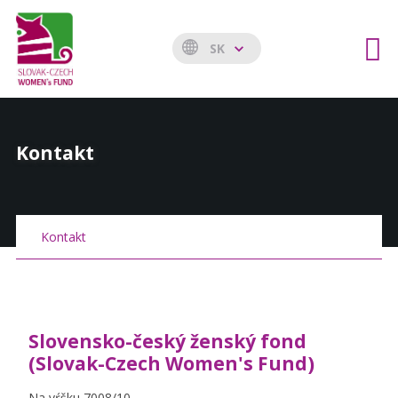
SK
Kontakt
Kontakt
Slovensko-český ženský fond
(Slovak-Czech Women's Fund)
Na vŕšku 7008/10