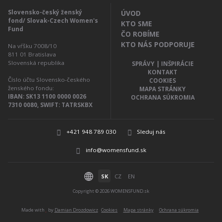
Slovensko-český ženský
ÚVOD
fond/ Slovak-Czech Women's
KTO SME
Fund
ČO ROBÍME
KTO NÁS PODPORUJE
Na vŕšku 7008/10
811 01
Bratislava
Slovenská republika
SPRÁVY | INŠPIRÁCIE
KONTAKT
Číslo účtu Slovensko-českého
COOKIES
ženského fondu:
MAPA STRÁNKY
IBAN: SK13 1100 0000 0026
OCHRANA SÚKROMIA
7310 0080, SWIFT: TATRSKBX
+421 948 789 030
Sleduj nás
info@womensfund.sk
SK
CZ
EN
Copyright © 2026 WOMENSFUND.sk
Made with
by
Damian Drozdowicz
Cookies
Mapa stránky
Ochrana súkromia