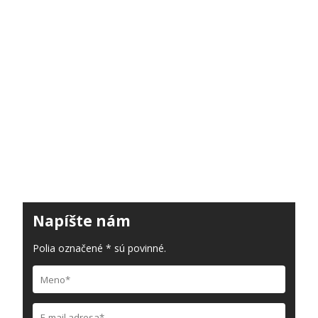
Napíšte nám
Polia označené * sú povinné.