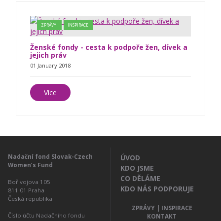
ZPRÁVY
INSPIRACE
Ženské fondy - cesta k podpoře žen, dívek a
jejich práv
01 January 2018
Více
Nadační fond Slovak-Czech
ÚVOD
Women’s Fund
KDO JSME
CO DĚLÁME
Bořivojova 105
KDO NÁS PODPORUJE
811 01
Praha
Česká republika
ZPRÁVY | INSPIRACE
Číslo účtu Nadačního fondu
KONTAKT